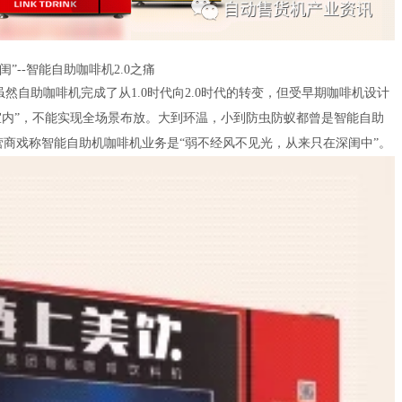
闺”--智能自助咖啡机2.0之痛
自助咖啡机完成了从1.0时代向2.0时代的转变，但受早期咖啡机设计
“室内”，不能实现全场景布放。大到环温，小到防虫防蚁都曾是智能自助
营商戏称智能自助机咖啡机业务是“弱不经风不见光，从来只在深闺中”。